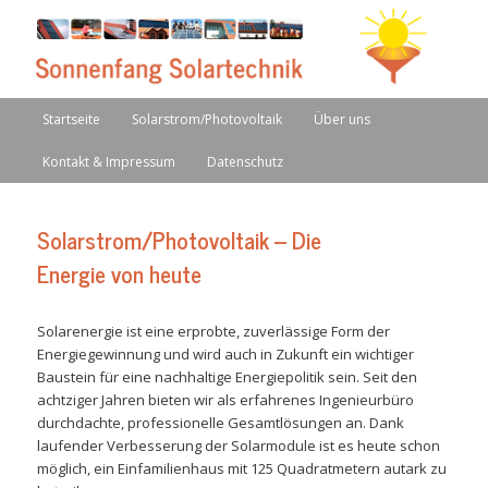
Solarenergie, Solarwärme und Regenwassernutzung im Raum Landshut/Erding
Sonnenfang
Hauptmenü
Startseite
Solarstrom/Photovoltaik
Über uns
Zum Inhalt wechseln
Kontakt & Impressum
Datenschutz
Solarstrom/Photovoltaik – Die
Energie von heute
Solarenergie ist eine erprobte, zuverlässige Form der
Energiegewinnung und wird auch in Zukunft ein wichtiger
Baustein für eine nachhaltige Energiepolitik sein. Seit den
achtziger Jahren bieten wir als erfahrenes Ingenieurbüro
durchdachte, professionelle Gesamtlösungen an. Dank
laufender Verbesserung der Solarmodule ist es heute schon
möglich, ein Einfamilienhaus mit 125 Quadratmetern autark zu